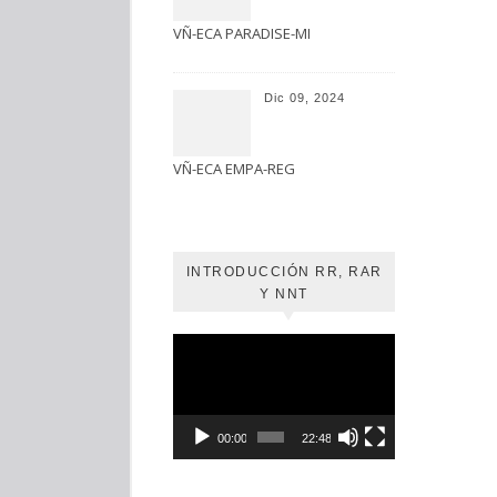
VÑ-ECA PARADISE-MI
Dic 09, 2024
VÑ-ECA EMPA-REG
INTRODUCCIÓN RR, RAR
Y NNT
Reproductor
de
vídeo
00:00
22:48