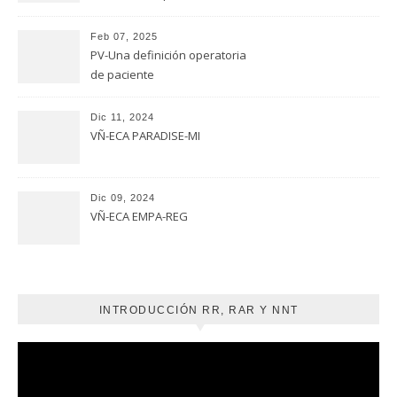
evaluación
Feb 07, 2025
PV-Una definición operatoria
de paciente
Dic 11, 2024
VÑ-ECA PARADISE-MI
Dic 09, 2024
VÑ-ECA EMPA-REG
INTRODUCCIÓN RR, RAR Y NNT
Reproductor
de
vídeo