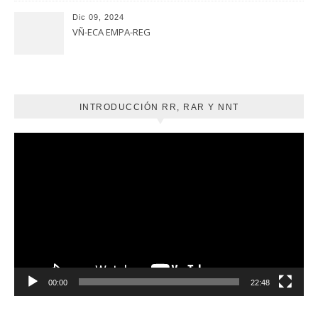
Dic 09, 2024
VÑ-ECA EMPA-REG
INTRODUCCIÓN RR, RAR Y NNT
Reproductor
de
vídeo
00:00
22:48