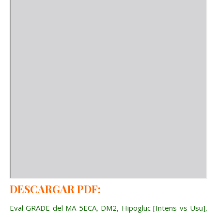
DESCARGAR PDF:
Eval GRADE del MA 5ECA, DM2, Hipogluc [Intens vs Usu],