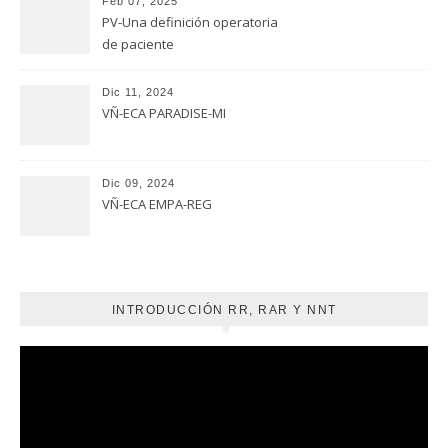
Feb 07, 2025
PV-Una definición operatoria
de paciente
Dic 11, 2024
VÑ-ECA PARADISE-MI
Dic 09, 2024
VÑ-ECA EMPA-REG
INTRODUCCIÓN RR, RAR Y NNT
Reproductor
de
vídeo