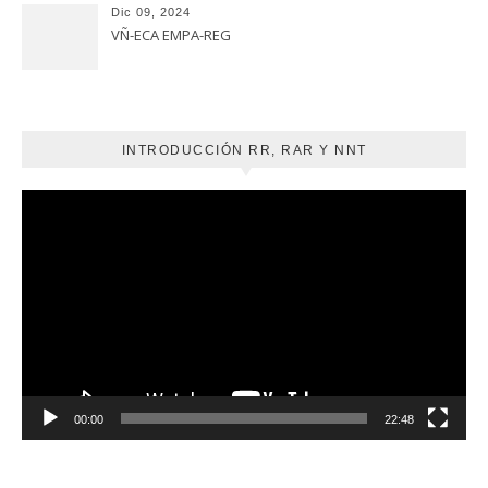
Dic 09, 2024
VÑ-ECA EMPA-REG
INTRODUCCIÓN RR, RAR Y NNT
Reproductor
de
vídeo
00:00
22:48