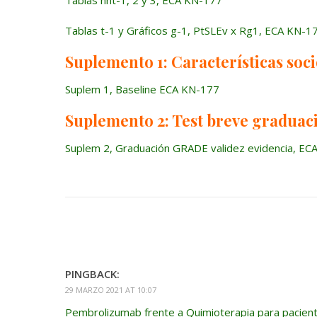
Tablas nnt-1, 2 y 3, ECA KN-177
Tablas t-1 y Gráficos g-1, PtSLEv x Rg1, ECA KN-1
Suplemento 1: Características socio
Suplem 1, Baseline ECA KN-177
Suplemento 2: Test breve graduaci
Suplem 2, Graduación GRADE validez evidencia, EC
PINGBACK:
29 MARZO 2021 AT 10:07
Pembrolizumab frente a Quimioterapia para pacie