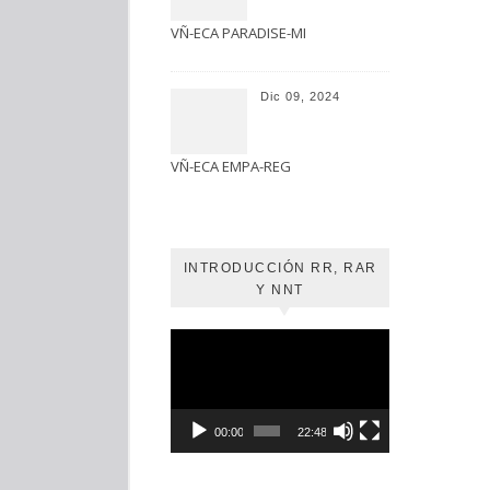
VÑ-ECA PARADISE-MI
Dic 09, 2024
VÑ-ECA EMPA-REG
INTRODUCCIÓN RR, RAR
Y NNT
Reproductor
de
vídeo
00:00
22:48